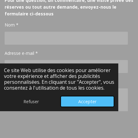
Pour une question, un commentaire, une visite privée des
réserves ou tout autre demande, envoyez-nous le
formulaire ci-dessous
Nom *
Adresse e-mail *
Ce site Web utilise des cookies pour améliorer
votre expérience et afficher des publicités
personnalisées. En cliquant sur "Accepter", vous
Message *
consentez à l'utilisation de tous les cookies.
Refuser
Accepter
Pour en savoir plus sur l’utilisation des données
personnelles