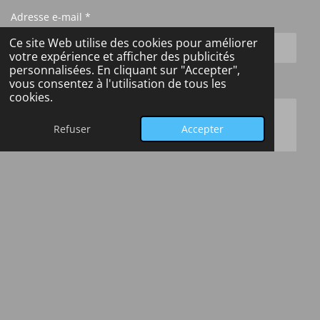
Adresse e-mail *
Ce site Web utilise des cookies pour améliorer
votre expérience et afficher des publicités
personnalisées. En cliquant sur "Accepter",
Message *
vous consentez à l'utilisation de tous les
cookies.
Refuser
Accepter
Pour en savoir plus sur l’utilisation des données
personnelles
Envoyer le formulaire
Mentions légales
-
Politique de confidentialité
-
Gestion des
cookies
© 2024 - 2026 Géologie et Collections